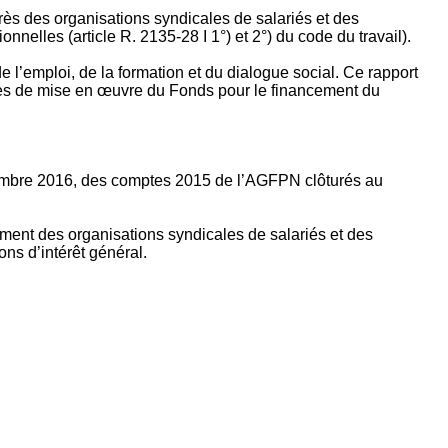
rès des organisations syndicales de salariés et des
nelles (article R. 2135‐28 I 1°) et 2°) du code du travail).
’emploi, de la formation et du dialogue social. Ce rapport
apes de mise en œuvre du Fonds pour le financement du
ptembre 2016, des comptes 2015 de l’AGFPN clôturés au
ement des organisations syndicales de salariés et des
ns d’intérêt général.