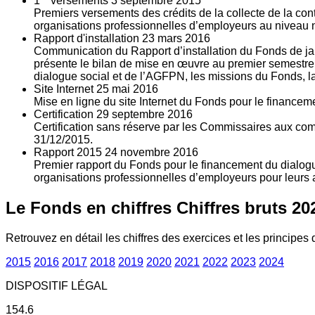
1
versements
3
septembre 2015
Premiers versements des crédits de la collecte de la con
organisations professionnelles d’employeurs au niveau nat
Rapport d'installation
23
mars 2016
Communication du Rapport d’installation du Fonds de jan
présente le bilan de mise en œuvre au premier semestre 
dialogue social et de l’AGFPN, les missions du Fonds, la
Site Internet
25
mai 2016
Mise en ligne du site Internet du Fonds pour le finance
Certification
29
septembre 2016
Certification sans réserve par les Commissaires aux co
31/12/2015.
Rapport 2015
24
novembre 2016
Premier rapport du Fonds pour le financement du dialogue
organisations professionnelles d’employeurs pour leurs a
Le Fonds en chiffres
Chiffres bruts 20
Retrouvez en détail les chiffres des exercices et les principes d
2015
2016
2017
2018
2019
2020
2021
2022
2023
2024
DISPOSITIF LÉGAL
154.6