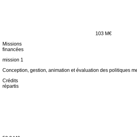
103
M€
Missions
financées
mission 1
Conception, gestion, animation et évaluation des politiques m
Crédits
répartis