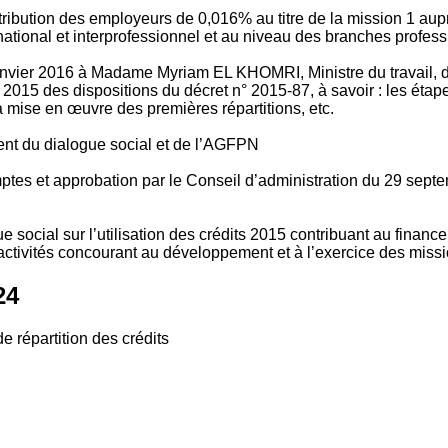
tribution des employeurs de 0,016% au titre de la mission 1 aup
ional et interprofessionnel et au niveau des branches profession
vier 2016 à Madame Myriam EL KHOMRI, Ministre du travail, de l
2015 des dispositions du décret n° 2015-87, à savoir : les ét
 mise en œuvre des premières répartitions, etc.
ment du dialogue social et de l’AGFPN
mptes et approbation par le Conseil d’administration du 29 se
 social sur l’utilisation des crédits 2015 contribuant au financ
ctivités concourant au développement et à l’exercice des missio
24
e répartition des crédits