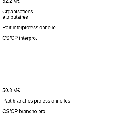
52.2
M€
Organisations
attributaires
Part interprofessionnelle
OS/OP interpro.
50.8
M€
Part branches professionnelles
OS/OP branche pro.