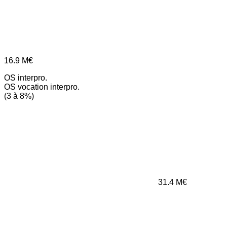
16.9
M€
OS interpro.
OS vocation interpro.
(3 à 8%)
31.4
M€