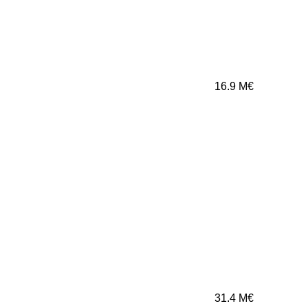
16.9
M€
31.4
M€