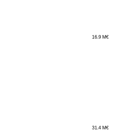
16.9
M€
31.4
M€