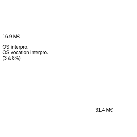
16.9
M€
OS interpro.
OS vocation interpro.
(3 à 8%)
31.4
M€