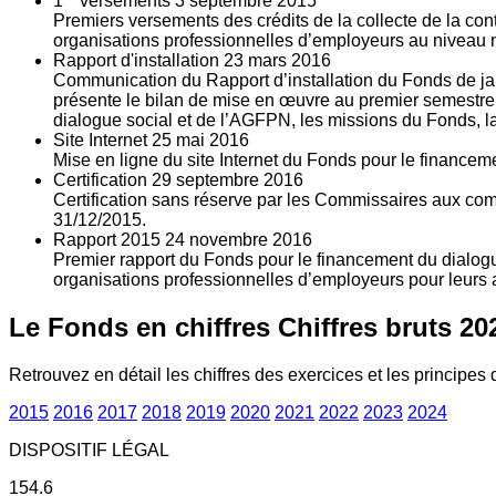
1
versements
3
septembre 2015
Premiers versements des crédits de la collecte de la con
organisations professionnelles d’employeurs au niveau nat
Rapport d'installation
23
mars 2016
Communication du Rapport d’installation du Fonds de jan
présente le bilan de mise en œuvre au premier semestre 
dialogue social et de l’AGFPN, les missions du Fonds, la
Site Internet
25
mai 2016
Mise en ligne du site Internet du Fonds pour le finance
Certification
29
septembre 2016
Certification sans réserve par les Commissaires aux co
31/12/2015.
Rapport 2015
24
novembre 2016
Premier rapport du Fonds pour le financement du dialogue
organisations professionnelles d’employeurs pour leurs a
Le Fonds en chiffres
Chiffres bruts 20
Retrouvez en détail les chiffres des exercices et les principes d
2015
2016
2017
2018
2019
2020
2021
2022
2023
2024
DISPOSITIF LÉGAL
154.6