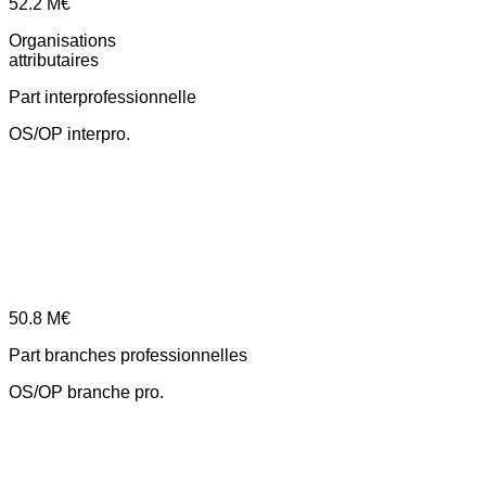
52.2
M€
Organisations
attributaires
Part interprofessionnelle
OS/OP interpro.
50.8
M€
Part branches professionnelles
OS/OP branche pro.