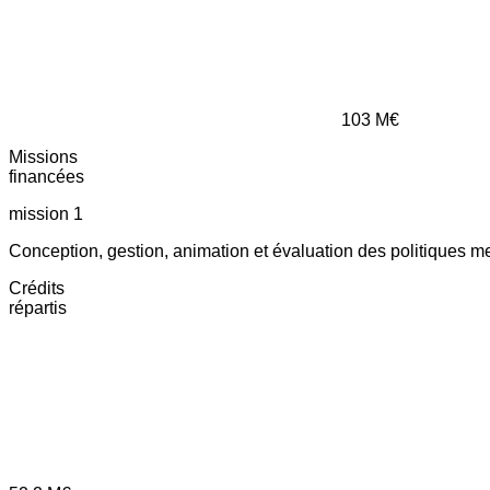
103
M€
Missions
financées
mission 1
Conception, gestion, animation et évaluation des politiques m
Crédits
répartis