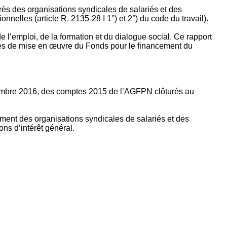
rès des organisations syndicales de salariés et des
nelles (article R. 2135‐28 I 1°) et 2°) du code du travail).
’emploi, de la formation et du dialogue social. Ce rapport
apes de mise en œuvre du Fonds pour le financement du
ptembre 2016, des comptes 2015 de l’AGFPN clôturés au
ement des organisations syndicales de salariés et des
ns d’intérêt général.