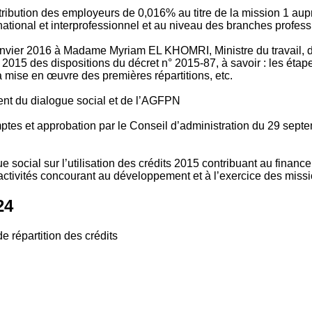
tribution des employeurs de 0,016% au titre de la mission 1 aup
ional et interprofessionnel et au niveau des branches profession
vier 2016 à Madame Myriam EL KHOMRI, Ministre du travail, de l
2015 des dispositions du décret n° 2015-87, à savoir : les ét
 mise en œuvre des premières répartitions, etc.
ment du dialogue social et de l’AGFPN
mptes et approbation par le Conseil d’administration du 29 se
 social sur l’utilisation des crédits 2015 contribuant au financ
ctivités concourant au développement et à l’exercice des missio
24
e répartition des crédits