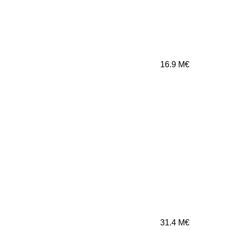
16.9
M€
31.4
M€