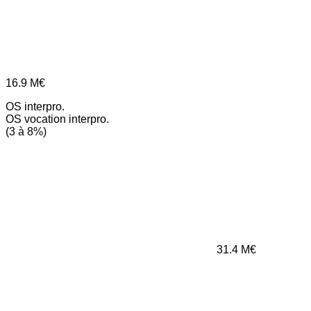
16.9
M€
OS interpro.
OS vocation interpro.
(3 à 8%)
31.4
M€