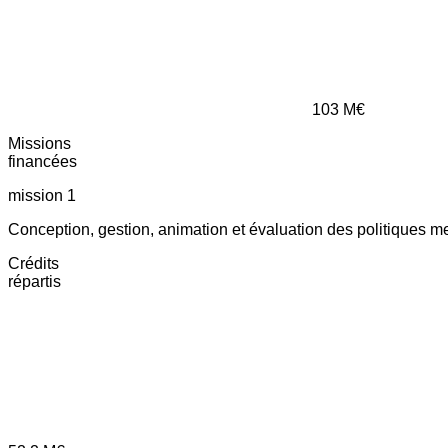
103
M€
Missions
financées
mission 1
Conception, gestion, animation et évaluation des politiques m
Crédits
répartis