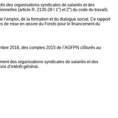
rès des organisations syndicales de salariés et des
nelles (article R. 2135‐28 I 1°) et 2°) du code du travail).
’emploi, de la formation et du dialogue social. Ce rapport
apes de mise en œuvre du Fonds pour le financement du
ptembre 2016, des comptes 2015 de l’AGFPN clôturés au
ement des organisations syndicales de salariés et des
ns d’intérêt général.