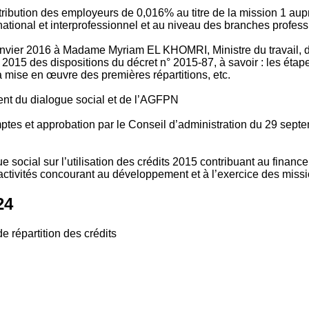
tribution des employeurs de 0,016% au titre de la mission 1 aup
ional et interprofessionnel et au niveau des branches profession
vier 2016 à Madame Myriam EL KHOMRI, Ministre du travail, de l
2015 des dispositions du décret n° 2015-87, à savoir : les ét
 mise en œuvre des premières répartitions, etc.
ment du dialogue social et de l’AGFPN
mptes et approbation par le Conseil d’administration du 29 se
 social sur l’utilisation des crédits 2015 contribuant au financ
ctivités concourant au développement et à l’exercice des missio
24
e répartition des crédits