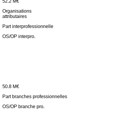
52.2
M€
Organisations
attributaires
Part interprofessionnelle
OS/OP interpro.
50.8
M€
Part branches professionnelles
OS/OP branche pro.