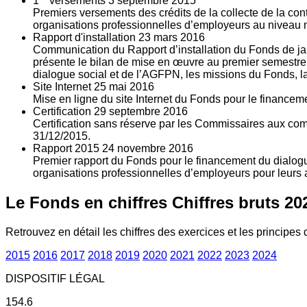
1
versements
3
septembre 2015
Premiers versements des crédits de la collecte de la con
organisations professionnelles d’employeurs au niveau nat
Rapport d'installation
23
mars 2016
Communication du Rapport d’installation du Fonds de jan
présente le bilan de mise en œuvre au premier semestre 
dialogue social et de l’AGFPN, les missions du Fonds, la
Site Internet
25
mai 2016
Mise en ligne du site Internet du Fonds pour le finance
Certification
29
septembre 2016
Certification sans réserve par les Commissaires aux co
31/12/2015.
Rapport 2015
24
novembre 2016
Premier rapport du Fonds pour le financement du dialogue
organisations professionnelles d’employeurs pour leurs a
Le Fonds en chiffres
Chiffres bruts 20
Retrouvez en détail les chiffres des exercices et les principes d
2015
2016
2017
2018
2019
2020
2021
2022
2023
2024
DISPOSITIF LÉGAL
154.6