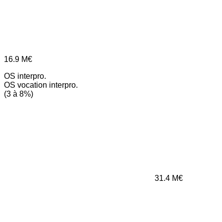
16.9
M€
OS interpro.
OS vocation interpro.
(3 à 8%)
31.4
M€