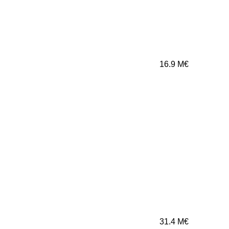
16.9
M€
31.4
M€