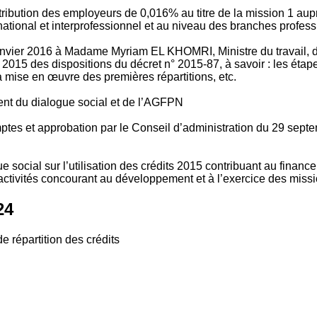
tribution des employeurs de 0,016% au titre de la mission 1 aup
ional et interprofessionnel et au niveau des branches profession
vier 2016 à Madame Myriam EL KHOMRI, Ministre du travail, de l
2015 des dispositions du décret n° 2015-87, à savoir : les ét
 mise en œuvre des premières répartitions, etc.
ment du dialogue social et de l’AGFPN
mptes et approbation par le Conseil d’administration du 29 se
 social sur l’utilisation des crédits 2015 contribuant au financ
ctivités concourant au développement et à l’exercice des missio
24
e répartition des crédits