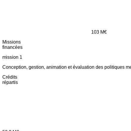
103
M€
Missions
financées
mission 1
Conception, gestion, animation et évaluation des politiques m
Crédits
répartis