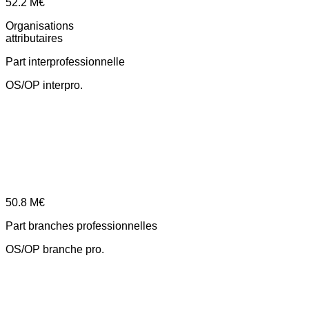
52.2
M€
Organisations
attributaires
Part interprofessionnelle
OS/OP interpro.
50.8
M€
Part branches professionnelles
OS/OP branche pro.