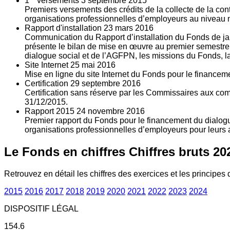
1
versements
3
septembre 2015
Premiers versements des crédits de la collecte de la con
organisations professionnelles d’employeurs au niveau nat
Rapport d'installation
23
mars 2016
Communication du Rapport d’installation du Fonds de jan
présente le bilan de mise en œuvre au premier semestre 
dialogue social et de l’AGFPN, les missions du Fonds, la
Site Internet
25
mai 2016
Mise en ligne du site Internet du Fonds pour le finance
Certification
29
septembre 2016
Certification sans réserve par les Commissaires aux co
31/12/2015.
Rapport 2015
24
novembre 2016
Premier rapport du Fonds pour le financement du dialogue
organisations professionnelles d’employeurs pour leurs a
Le Fonds en chiffres
Chiffres bruts 20
Retrouvez en détail les chiffres des exercices et les principes d
2015
2016
2017
2018
2019
2020
2021
2022
2023
2024
DISPOSITIF LÉGAL
154.6