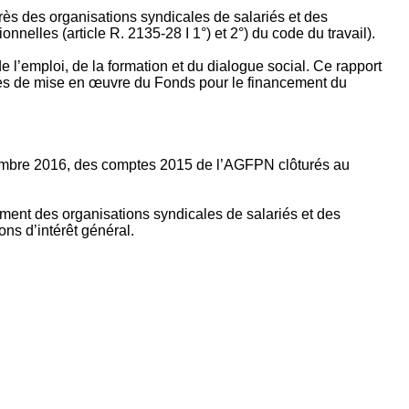
rès des organisations syndicales de salariés et des
nelles (article R. 2135‐28 I 1°) et 2°) du code du travail).
’emploi, de la formation et du dialogue social. Ce rapport
apes de mise en œuvre du Fonds pour le financement du
ptembre 2016, des comptes 2015 de l’AGFPN clôturés au
ement des organisations syndicales de salariés et des
ns d’intérêt général.