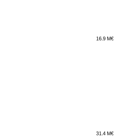
16.9
M€
31.4
M€