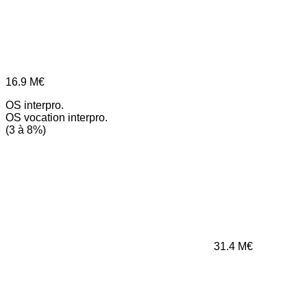
16.9
M€
OS interpro.
OS vocation interpro.
(3 à 8%)
31.4
M€