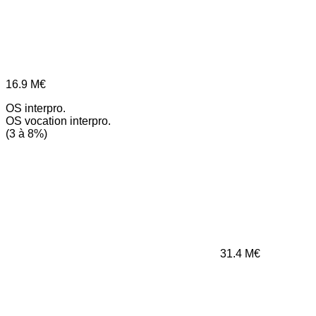
16.9
M€
OS interpro.
OS vocation interpro.
(3 à 8%)
31.4
M€