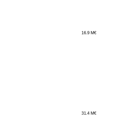
16.9
M€
31.4
M€