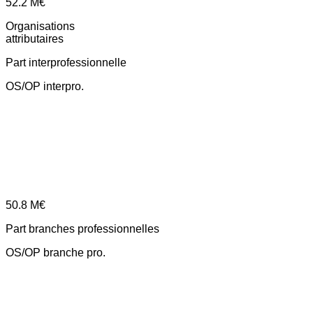
52.2
M€
Organisations
attributaires
Part interprofessionnelle
OS/OP interpro.
50.8
M€
Part branches professionnelles
OS/OP branche pro.