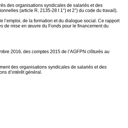
rès des organisations syndicales de salariés et des
nelles (article R. 2135‐28 I 1°) et 2°) du code du travail).
’emploi, de la formation et du dialogue social. Ce rapport
apes de mise en œuvre du Fonds pour le financement du
ptembre 2016, des comptes 2015 de l’AGFPN clôturés au
ement des organisations syndicales de salariés et des
ns d’intérêt général.