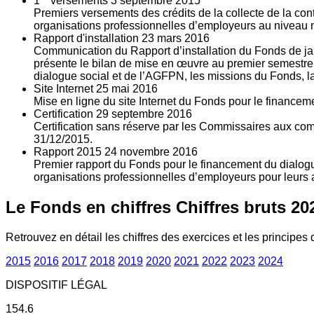
1
versements
3
septembre 2015
Premiers versements des crédits de la collecte de la con
organisations professionnelles d’employeurs au niveau nat
Rapport d'installation
23
mars 2016
Communication du Rapport d’installation du Fonds de jan
présente le bilan de mise en œuvre au premier semestre 
dialogue social et de l’AGFPN, les missions du Fonds, la
Site Internet
25
mai 2016
Mise en ligne du site Internet du Fonds pour le finance
Certification
29
septembre 2016
Certification sans réserve par les Commissaires aux co
31/12/2015.
Rapport 2015
24
novembre 2016
Premier rapport du Fonds pour le financement du dialogue
organisations professionnelles d’employeurs pour leurs a
Le Fonds en chiffres
Chiffres bruts 20
Retrouvez en détail les chiffres des exercices et les principes d
2015
2016
2017
2018
2019
2020
2021
2022
2023
2024
DISPOSITIF LÉGAL
154.6