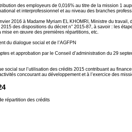
tribution des employeurs de 0,016% au titre de la mission 1 aup
ional et interprofessionnel et au niveau des branches profession
vier 2016 à Madame Myriam EL KHOMRI, Ministre du travail, de l
2015 des dispositions du décret n° 2015-87, à savoir : les ét
 mise en œuvre des premières répartitions, etc.
ment du dialogue social et de l’AGFPN
mptes et approbation par le Conseil d’administration du 29 se
 social sur l’utilisation des crédits 2015 contribuant au financ
ctivités concourant au développement et à l’exercice des missio
24
e répartition des crédits