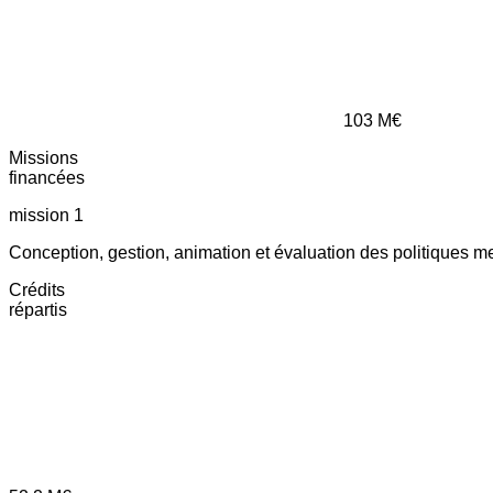
103
M€
Missions
financées
mission 1
Conception, gestion, animation et évaluation des politiques m
Crédits
répartis