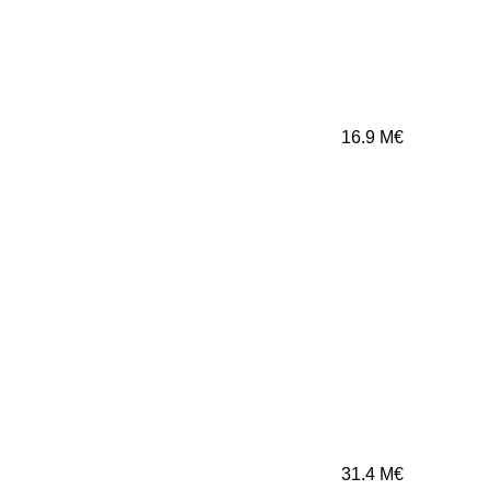
16.9
M€
31.4
M€