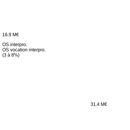
16.9
M€
OS interpro.
OS vocation interpro.
(3 à 8%)
31.4
M€