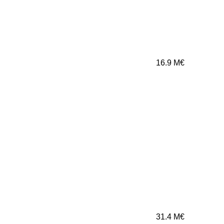
16.9
M€
31.4
M€