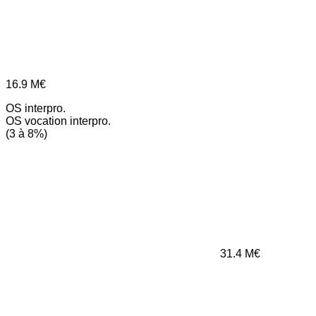
16.9
M€
OS interpro.
OS vocation interpro.
(3 à 8%)
31.4
M€