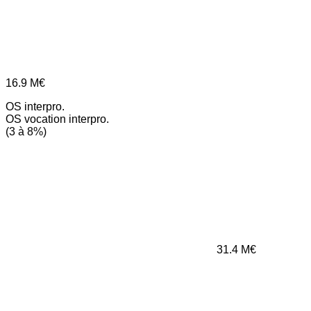
16.9
M€
OS interpro.
OS vocation interpro.
(3 à 8%)
31.4
M€