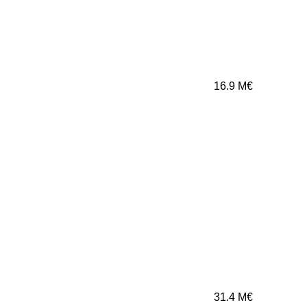
16.9
M€
31.4
M€