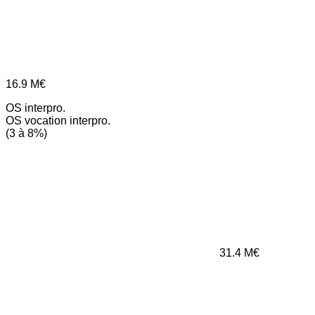
16.9
M€
OS interpro.
OS vocation interpro.
(3 à 8%)
31.4
M€