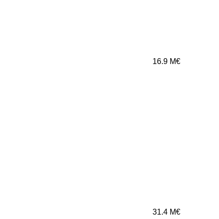
16.9
M€
31.4
M€