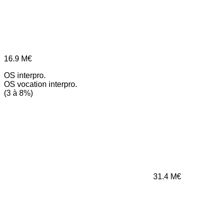
16.9
M€
OS interpro.
OS vocation interpro.
(3 à 8%)
31.4
M€