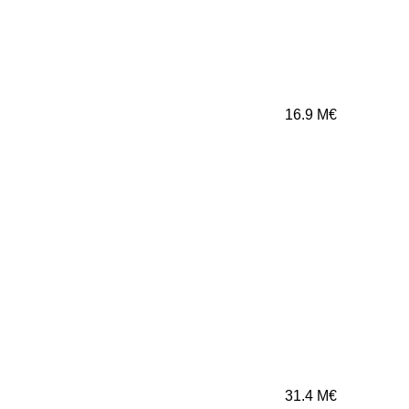
16.9
M€
31.4
M€