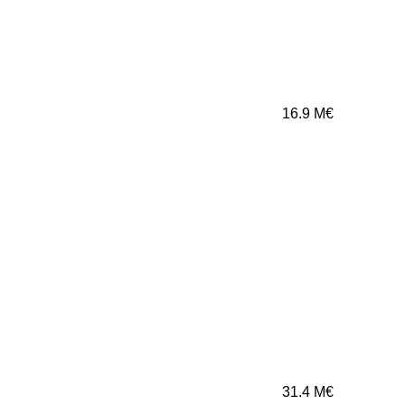
16.9
M€
31.4
M€