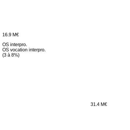
16.9
M€
OS interpro.
OS vocation interpro.
(3 à 8%)
31.4
M€