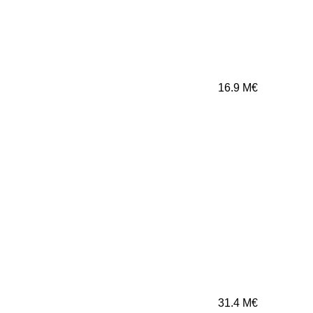
16.9
M€
31.4
M€