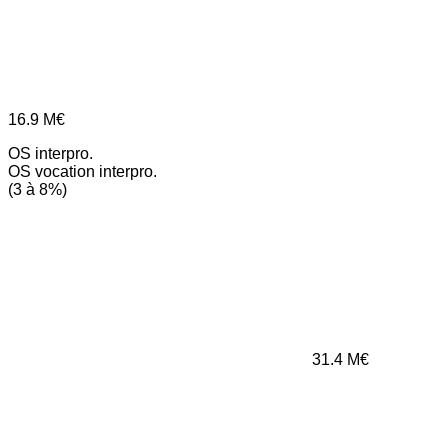
16.9
M€
OS interpro.
OS vocation interpro.
(3 à 8%)
31.4
M€