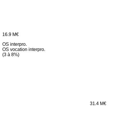
16.9
M€
OS interpro.
OS vocation interpro.
(3 à 8%)
31.4
M€