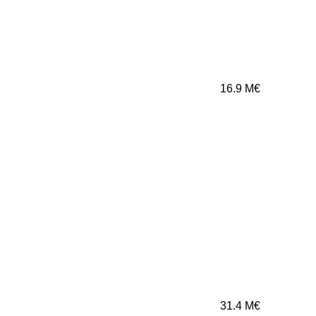
16.9
M€
31.4
M€