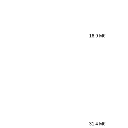
16.9
M€
31.4
M€