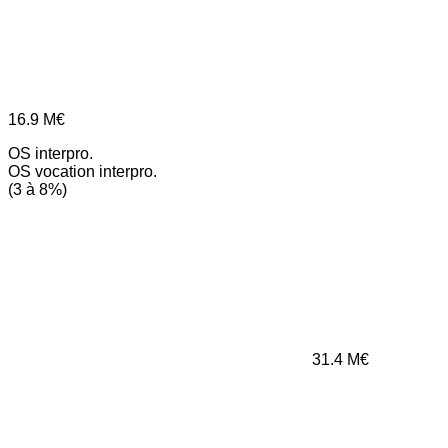
16.9
M€
OS interpro.
OS vocation interpro.
(3 à 8%)
31.4
M€