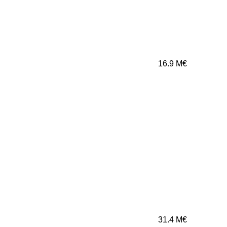
16.9
M€
31.4
M€