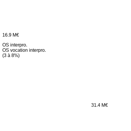
16.9
M€
OS interpro.
OS vocation interpro.
(3 à 8%)
31.4
M€