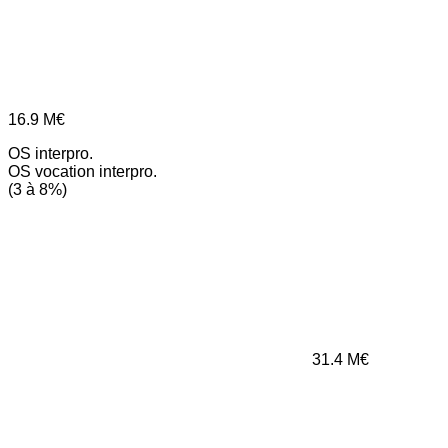
16.9
M€
OS interpro.
OS vocation interpro.
(3 à 8%)
31.4
M€