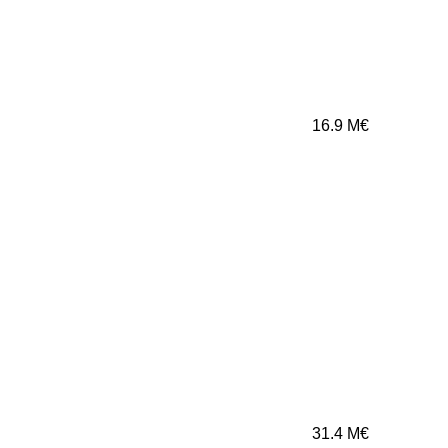
16.9
M€
31.4
M€