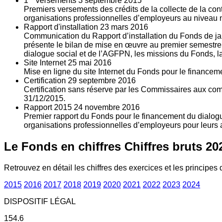
1
versements
3
septembre 2015
Premiers versements des crédits de la collecte de la con
organisations professionnelles d’employeurs au niveau nat
Rapport d'installation
23
mars 2016
Communication du Rapport d’installation du Fonds de jan
présente le bilan de mise en œuvre au premier semestre 
dialogue social et de l’AGFPN, les missions du Fonds, la
Site Internet
25
mai 2016
Mise en ligne du site Internet du Fonds pour le finance
Certification
29
septembre 2016
Certification sans réserve par les Commissaires aux co
31/12/2015.
Rapport 2015
24
novembre 2016
Premier rapport du Fonds pour le financement du dialogue
organisations professionnelles d’employeurs pour leurs a
Le Fonds en chiffres
Chiffres bruts 20
Retrouvez en détail les chiffres des exercices et les principes d
2015
2016
2017
2018
2019
2020
2021
2022
2023
2024
DISPOSITIF LÉGAL
154.6