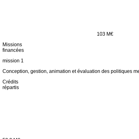
103
M€
Missions
financées
mission 1
Conception, gestion, animation et évaluation des politiques m
Crédits
répartis