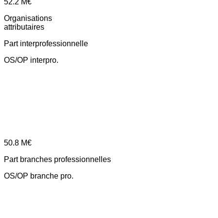
52.2
M€
Organisations
attributaires
Part interprofessionnelle
OS/OP interpro.
50.8
M€
Part branches professionnelles
OS/OP branche pro.