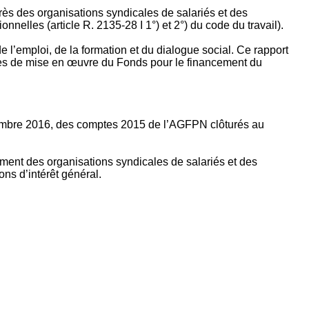
rès des organisations syndicales de salariés et des
nelles (article R. 2135‐28 I 1°) et 2°) du code du travail).
’emploi, de la formation et du dialogue social. Ce rapport
apes de mise en œuvre du Fonds pour le financement du
ptembre 2016, des comptes 2015 de l’AGFPN clôturés au
ement des organisations syndicales de salariés et des
ns d’intérêt général.