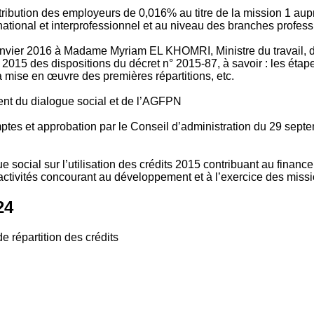
tribution des employeurs de 0,016% au titre de la mission 1 aup
ional et interprofessionnel et au niveau des branches profession
vier 2016 à Madame Myriam EL KHOMRI, Ministre du travail, de l
2015 des dispositions du décret n° 2015-87, à savoir : les ét
 mise en œuvre des premières répartitions, etc.
ment du dialogue social et de l’AGFPN
mptes et approbation par le Conseil d’administration du 29 se
 social sur l’utilisation des crédits 2015 contribuant au financ
ctivités concourant au développement et à l’exercice des missio
24
e répartition des crédits