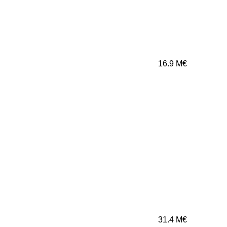
16.9
M€
31.4
M€