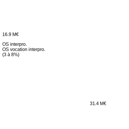
16.9
M€
OS interpro.
OS vocation interpro.
(3 à 8%)
31.4
M€