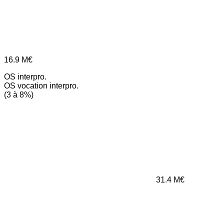
16.9
M€
OS interpro.
OS vocation interpro.
(3 à 8%)
31.4
M€