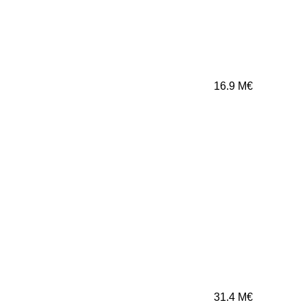
16.9
M€
31.4
M€