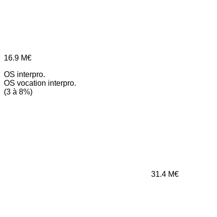
16.9
M€
OS interpro.
OS vocation interpro.
(3 à 8%)
31.4
M€