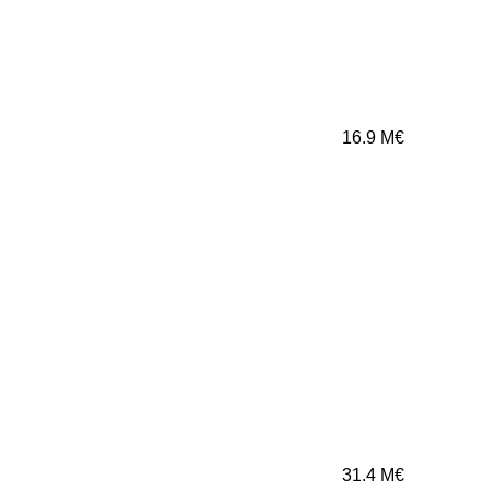
16.9
M€
31.4
M€