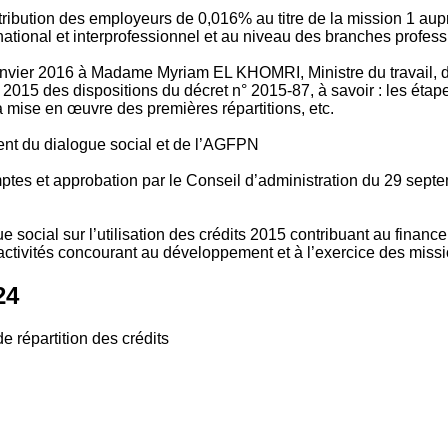
tribution des employeurs de 0,016% au titre de la mission 1 aup
ional et interprofessionnel et au niveau des branches profession
vier 2016 à Madame Myriam EL KHOMRI, Ministre du travail, de l
2015 des dispositions du décret n° 2015-87, à savoir : les ét
 mise en œuvre des premières répartitions, etc.
ment du dialogue social et de l’AGFPN
mptes et approbation par le Conseil d’administration du 29 se
 social sur l’utilisation des crédits 2015 contribuant au financ
ctivités concourant au développement et à l’exercice des missio
24
e répartition des crédits