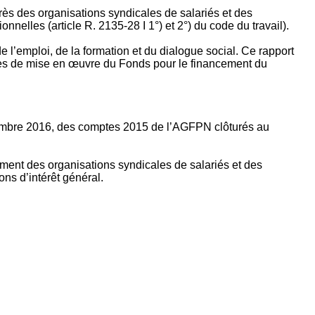
rès des organisations syndicales de salariés et des
nelles (article R. 2135‐28 I 1°) et 2°) du code du travail).
’emploi, de la formation et du dialogue social. Ce rapport
apes de mise en œuvre du Fonds pour le financement du
ptembre 2016, des comptes 2015 de l’AGFPN clôturés au
ement des organisations syndicales de salariés et des
ns d’intérêt général.