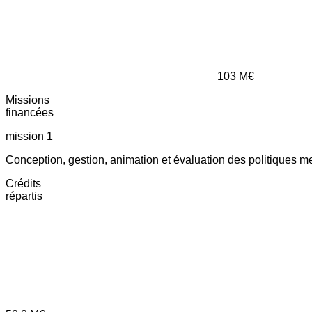
103
M€
Missions
financées
mission 1
Conception, gestion, animation et évaluation des politiques m
Crédits
répartis