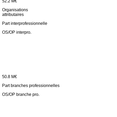
52.2
M€
Organisations
attributaires
Part interprofessionnelle
OS/OP interpro.
50.8
M€
Part branches professionnelles
OS/OP branche pro.