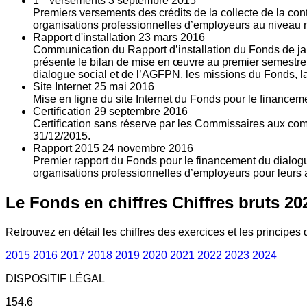
1
versements
3
septembre 2015
Premiers versements des crédits de la collecte de la con
organisations professionnelles d’employeurs au niveau nat
Rapport d'installation
23
mars 2016
Communication du Rapport d’installation du Fonds de jan
présente le bilan de mise en œuvre au premier semestre 
dialogue social et de l’AGFPN, les missions du Fonds, la
Site Internet
25
mai 2016
Mise en ligne du site Internet du Fonds pour le finance
Certification
29
septembre 2016
Certification sans réserve par les Commissaires aux co
31/12/2015.
Rapport 2015
24
novembre 2016
Premier rapport du Fonds pour le financement du dialogue
organisations professionnelles d’employeurs pour leurs a
Le Fonds en chiffres
Chiffres bruts 20
Retrouvez en détail les chiffres des exercices et les principes d
2015
2016
2017
2018
2019
2020
2021
2022
2023
2024
DISPOSITIF LÉGAL
154.6