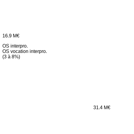
16.9
M€
OS interpro.
OS vocation interpro.
(3 à 8%)
31.4
M€