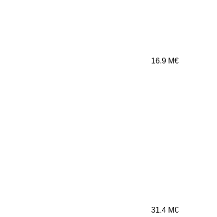
16.9
M€
31.4
M€