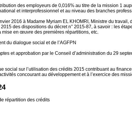
tribution des employeurs de 0,016% au titre de la mission 1 aup
ional et interprofessionnel et au niveau des branches profession
vier 2016 à Madame Myriam EL KHOMRI, Ministre du travail, de l
2015 des dispositions du décret n° 2015-87, à savoir : les ét
 mise en œuvre des premières répartitions, etc.
ment du dialogue social et de l’AGFPN
mptes et approbation par le Conseil d’administration du 29 se
 social sur l’utilisation des crédits 2015 contribuant au financ
ctivités concourant au développement et à l’exercice des missio
24
e répartition des crédits