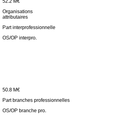
52.2
M€
Organisations
attributaires
Part interprofessionnelle
OS/OP interpro.
50.8
M€
Part branches professionnelles
OS/OP branche pro.