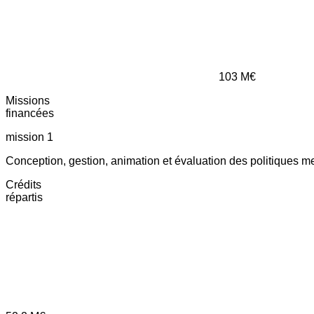
103
M€
Missions
financées
mission 1
Conception, gestion, animation et évaluation des politiques m
Crédits
répartis