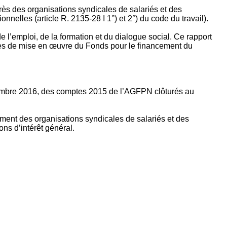
rès des organisations syndicales de salariés et des
nelles (article R. 2135‐28 I 1°) et 2°) du code du travail).
’emploi, de la formation et du dialogue social. Ce rapport
apes de mise en œuvre du Fonds pour le financement du
ptembre 2016, des comptes 2015 de l’AGFPN clôturés au
ement des organisations syndicales de salariés et des
ns d’intérêt général.