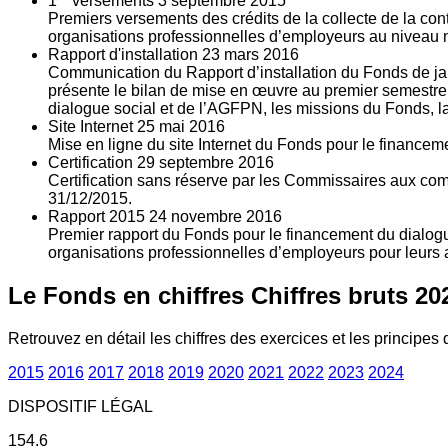
1
versements
3
septembre 2015
Premiers versements des crédits de la collecte de la con
organisations professionnelles d’employeurs au niveau nat
Rapport d'installation
23
mars 2016
Communication du Rapport d’installation du Fonds de jan
présente le bilan de mise en œuvre au premier semestre 
dialogue social et de l’AGFPN, les missions du Fonds, la
Site Internet
25
mai 2016
Mise en ligne du site Internet du Fonds pour le finance
Certification
29
septembre 2016
Certification sans réserve par les Commissaires aux co
31/12/2015.
Rapport 2015
24
novembre 2016
Premier rapport du Fonds pour le financement du dialogue
organisations professionnelles d’employeurs pour leurs a
Le Fonds en chiffres
Chiffres bruts 20
Retrouvez en détail les chiffres des exercices et les principes d
2015
2016
2017
2018
2019
2020
2021
2022
2023
2024
DISPOSITIF LÉGAL
154.6