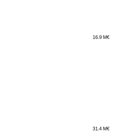
16.9
M€
31.4
M€