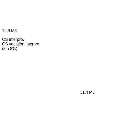
16.9
M€
OS interpro.
OS vocation interpro.
(3 à 8%)
31.4
M€