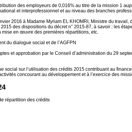
tribution des employeurs de 0,016% au titre de la mission 1 aup
ional et interprofessionnel et au niveau des branches profession
vier 2016 à Madame Myriam EL KHOMRI, Ministre du travail, de l
2015 des dispositions du décret n° 2015-87, à savoir : les ét
 mise en œuvre des premières répartitions, etc.
ment du dialogue social et de l’AGFPN
mptes et approbation par le Conseil d’administration du 29 se
 social sur l’utilisation des crédits 2015 contribuant au financ
ctivités concourant au développement et à l’exercice des missio
24
e répartition des crédits