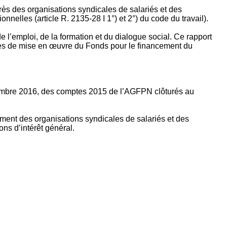
rès des organisations syndicales de salariés et des
nelles (article R. 2135‐28 I 1°) et 2°) du code du travail).
’emploi, de la formation et du dialogue social. Ce rapport
apes de mise en œuvre du Fonds pour le financement du
ptembre 2016, des comptes 2015 de l’AGFPN clôturés au
ement des organisations syndicales de salariés et des
ns d’intérêt général.