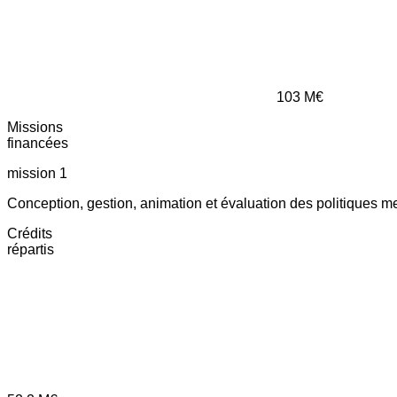
103
M€
Missions
financées
mission 1
Conception, gestion, animation et évaluation des politiques m
Crédits
répartis