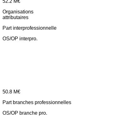
52.2
M€
Organisations
attributaires
Part interprofessionnelle
OS/OP interpro.
50.8
M€
Part branches professionnelles
OS/OP branche pro.