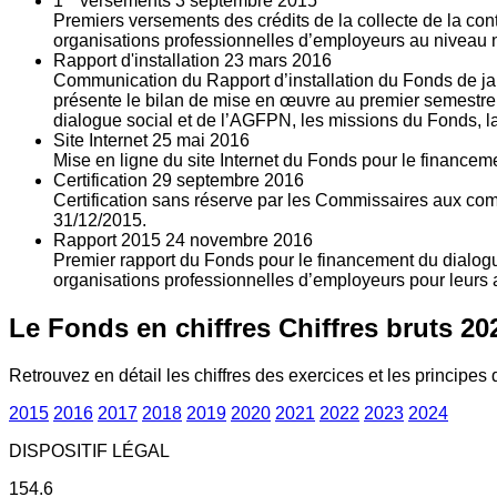
1
versements
3
septembre 2015
Premiers versements des crédits de la collecte de la con
organisations professionnelles d’employeurs au niveau nat
Rapport d'installation
23
mars 2016
Communication du Rapport d’installation du Fonds de jan
présente le bilan de mise en œuvre au premier semestre 
dialogue social et de l’AGFPN, les missions du Fonds, la
Site Internet
25
mai 2016
Mise en ligne du site Internet du Fonds pour le finance
Certification
29
septembre 2016
Certification sans réserve par les Commissaires aux co
31/12/2015.
Rapport 2015
24
novembre 2016
Premier rapport du Fonds pour le financement du dialogue
organisations professionnelles d’employeurs pour leurs a
Le Fonds en chiffres
Chiffres bruts 20
Retrouvez en détail les chiffres des exercices et les principes d
2015
2016
2017
2018
2019
2020
2021
2022
2023
2024
DISPOSITIF LÉGAL
154.6