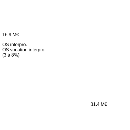
16.9
M€
OS interpro.
OS vocation interpro.
(3 à 8%)
31.4
M€