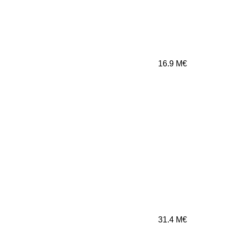
16.9
M€
31.4
M€