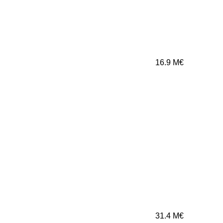
16.9
M€
31.4
M€