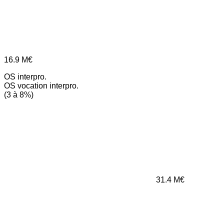
16.9
M€
OS interpro.
OS vocation interpro.
(3 à 8%)
31.4
M€