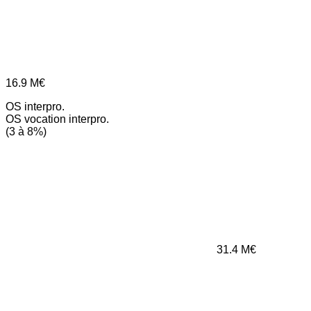
16.9
M€
OS interpro.
OS vocation interpro.
(3 à 8%)
31.4
M€