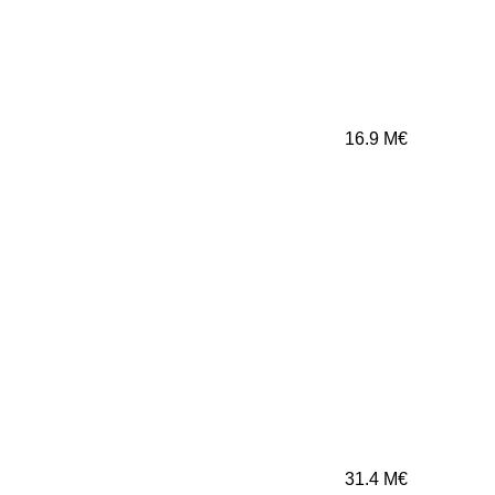
16.9
M€
31.4
M€