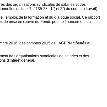
rès des organisations syndicales de salariés et des
nelles (article R. 2135‐28 I 1°) et 2°) du code du travail).
’emploi, de la formation et du dialogue social. Ce rapport
apes de mise en œuvre du Fonds pour le financement du
ptembre 2016, des comptes 2015 de l’AGFPN clôturés au
ement des organisations syndicales de salariés et des
ns d’intérêt général.