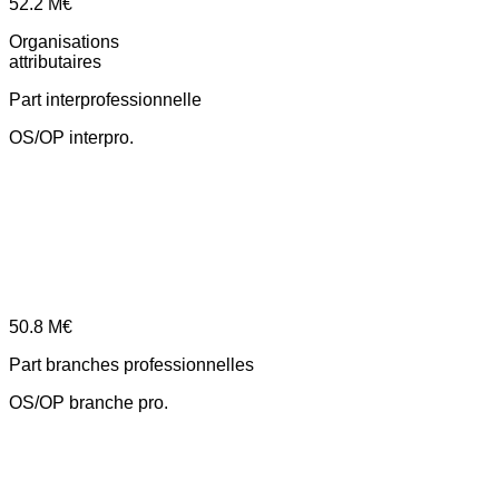
52.2
M€
Organisations
attributaires
Part interprofessionnelle
OS/OP interpro.
50.8
M€
Part branches professionnelles
OS/OP branche pro.