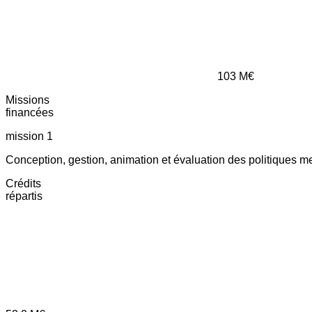
103
M€
Missions
financées
mission 1
Conception, gestion, animation et évaluation des politiques m
Crédits
répartis