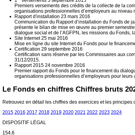
1
versements
3
septembre 2015
Premiers versements des crédits de la collecte de la con
organisations professionnelles d’employeurs au niveau nat
Rapport d'installation
23
mars 2016
Communication du Rapport d’installation du Fonds de jan
présente le bilan de mise en œuvre au premier semestre 
dialogue social et de l’AGFPN, les missions du Fonds, la
Site Internet
25
mai 2016
Mise en ligne du site Internet du Fonds pour le finance
Certification
29
septembre 2016
Certification sans réserve par les Commissaires aux co
31/12/2015.
Rapport 2015
24
novembre 2016
Premier rapport du Fonds pour le financement du dialogue
organisations professionnelles d’employeurs pour leurs a
Le Fonds en chiffres
Chiffres bruts 20
Retrouvez en détail les chiffres des exercices et les principes d
2015
2016
2017
2018
2019
2020
2021
2022
2023
2024
DISPOSITIF LÉGAL
154.6