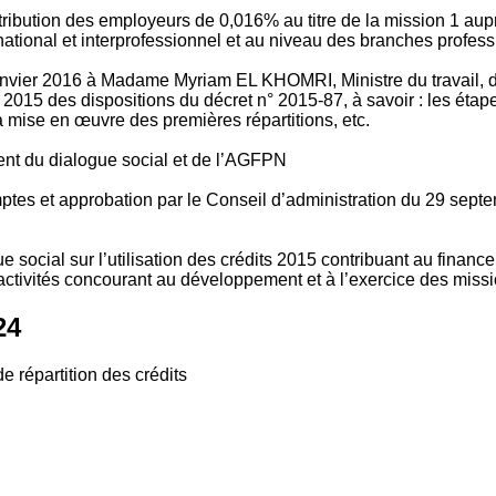
tribution des employeurs de 0,016% au titre de la mission 1 aup
ional et interprofessionnel et au niveau des branches profession
vier 2016 à Madame Myriam EL KHOMRI, Ministre du travail, de l
2015 des dispositions du décret n° 2015-87, à savoir : les ét
 mise en œuvre des premières répartitions, etc.
ment du dialogue social et de l’AGFPN
mptes et approbation par le Conseil d’administration du 29 se
 social sur l’utilisation des crédits 2015 contribuant au financ
ctivités concourant au développement et à l’exercice des missio
24
e répartition des crédits