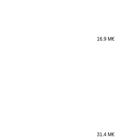
16.9
M€
31.4
M€