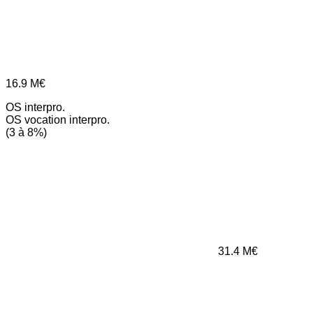
16.9
M€
OS interpro.
OS vocation interpro.
(3 à 8%)
31.4
M€