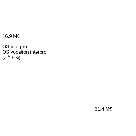
16.9
M€
OS interpro.
OS vocation interpro.
(3 à 8%)
31.4
M€