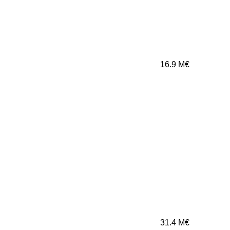
16.9
M€
31.4
M€