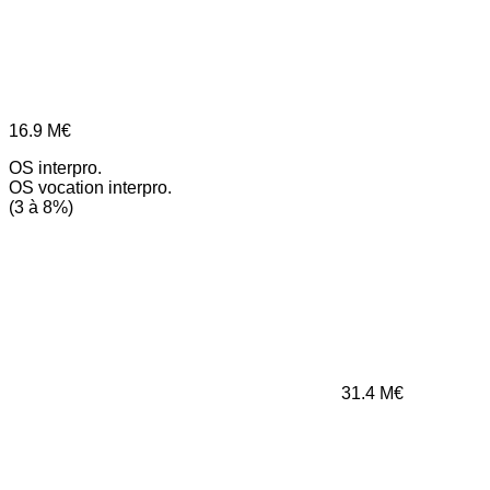
16.9
M€
OS interpro.
OS vocation interpro.
(3 à 8%)
31.4
M€