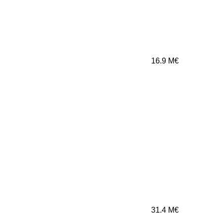
16.9
M€
31.4
M€