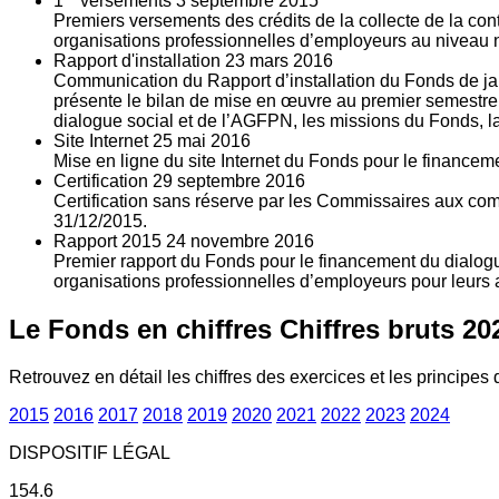
1
versements
3
septembre 2015
Premiers versements des crédits de la collecte de la con
organisations professionnelles d’employeurs au niveau nat
Rapport d'installation
23
mars 2016
Communication du Rapport d’installation du Fonds de jan
présente le bilan de mise en œuvre au premier semestre 
dialogue social et de l’AGFPN, les missions du Fonds, la
Site Internet
25
mai 2016
Mise en ligne du site Internet du Fonds pour le finance
Certification
29
septembre 2016
Certification sans réserve par les Commissaires aux co
31/12/2015.
Rapport 2015
24
novembre 2016
Premier rapport du Fonds pour le financement du dialogue
organisations professionnelles d’employeurs pour leurs a
Le Fonds en chiffres
Chiffres bruts 20
Retrouvez en détail les chiffres des exercices et les principes d
2015
2016
2017
2018
2019
2020
2021
2022
2023
2024
DISPOSITIF LÉGAL
154.6