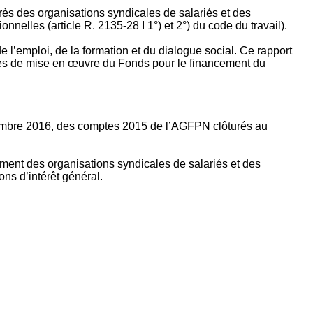
rès des organisations syndicales de salariés et des
nelles (article R. 2135‐28 I 1°) et 2°) du code du travail).
’emploi, de la formation et du dialogue social. Ce rapport
apes de mise en œuvre du Fonds pour le financement du
ptembre 2016, des comptes 2015 de l’AGFPN clôturés au
ement des organisations syndicales de salariés et des
ns d’intérêt général.