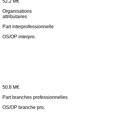
52.2
M€
Organisations
attributaires
Part interprofessionnelle
OS/OP interpro.
50.8
M€
Part branches professionnelles
OS/OP branche pro.