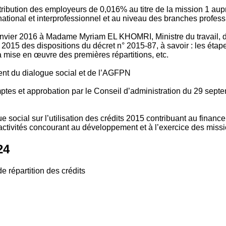
tribution des employeurs de 0,016% au titre de la mission 1 aup
ional et interprofessionnel et au niveau des branches profession
vier 2016 à Madame Myriam EL KHOMRI, Ministre du travail, de l
2015 des dispositions du décret n° 2015-87, à savoir : les ét
 mise en œuvre des premières répartitions, etc.
ment du dialogue social et de l’AGFPN
mptes et approbation par le Conseil d’administration du 29 se
 social sur l’utilisation des crédits 2015 contribuant au financ
ctivités concourant au développement et à l’exercice des missio
24
e répartition des crédits