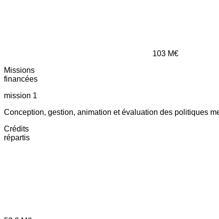
103
M€
Missions
financées
mission 1
Conception, gestion, animation et évaluation des politiques m
Crédits
répartis