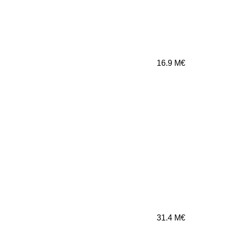
16.9
M€
31.4
M€