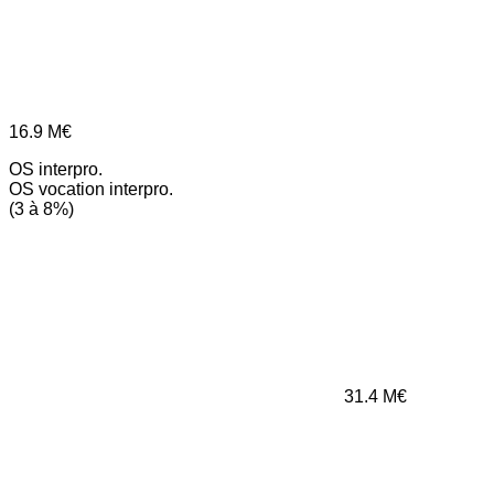
16.9
M€
OS interpro.
OS vocation interpro.
(3 à 8%)
31.4
M€