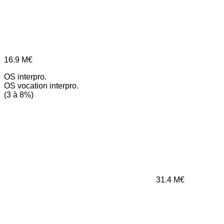
16.9
M€
OS interpro.
OS vocation interpro.
(3 à 8%)
31.4
M€