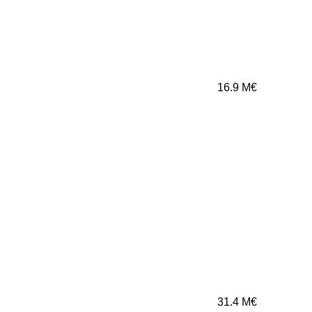
16.9
M€
31.4
M€