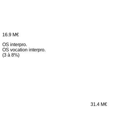
16.9
M€
OS interpro.
OS vocation interpro.
(3 à 8%)
31.4
M€