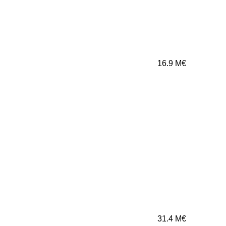
16.9
M€
31.4
M€