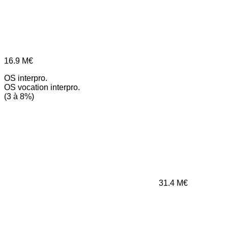
16.9
M€
OS interpro.
OS vocation interpro.
(3 à 8%)
31.4
M€