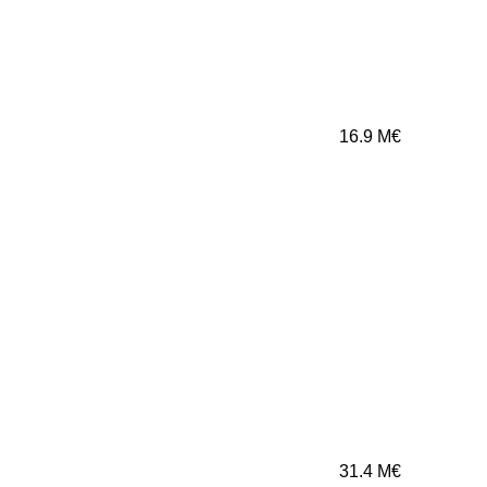
16.9
M€
31.4
M€