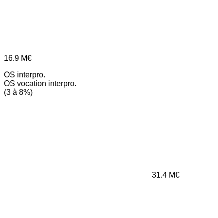
16.9
M€
OS interpro.
OS vocation interpro.
(3 à 8%)
31.4
M€