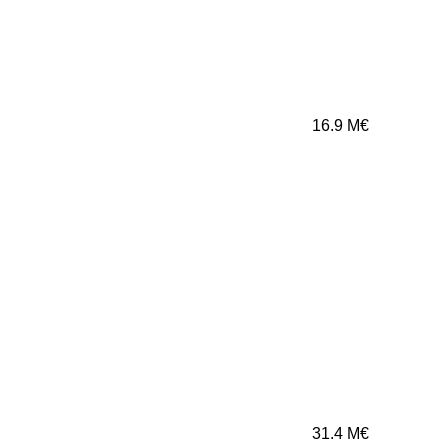
16.9
M€
31.4
M€