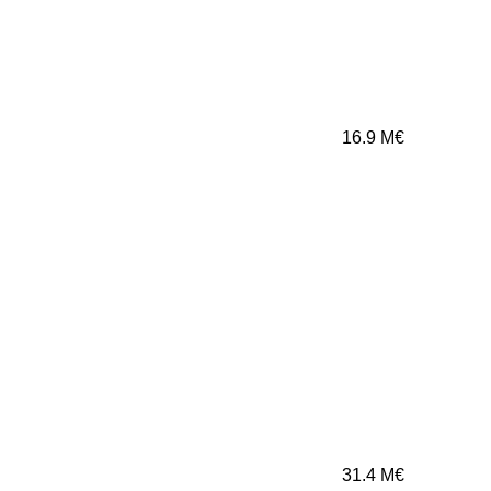
16.9
M€
31.4
M€