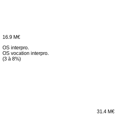
16.9
M€
OS interpro.
OS vocation interpro.
(3 à 8%)
31.4
M€