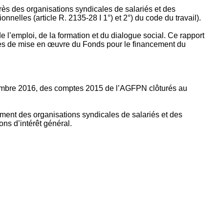
rès des organisations syndicales de salariés et des
nelles (article R. 2135‐28 I 1°) et 2°) du code du travail).
’emploi, de la formation et du dialogue social. Ce rapport
apes de mise en œuvre du Fonds pour le financement du
ptembre 2016, des comptes 2015 de l’AGFPN clôturés au
ement des organisations syndicales de salariés et des
ns d’intérêt général.