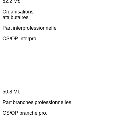
52.2
M€
Organisations
attributaires
Part interprofessionnelle
OS/OP interpro.
50.8
M€
Part branches professionnelles
OS/OP branche pro.