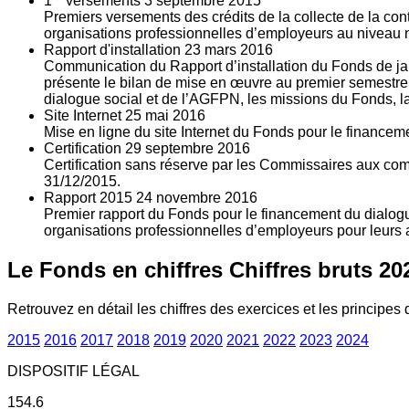
1
versements
3
septembre 2015
Premiers versements des crédits de la collecte de la con
organisations professionnelles d’employeurs au niveau nat
Rapport d'installation
23
mars 2016
Communication du Rapport d’installation du Fonds de jan
présente le bilan de mise en œuvre au premier semestre 
dialogue social et de l’AGFPN, les missions du Fonds, la
Site Internet
25
mai 2016
Mise en ligne du site Internet du Fonds pour le finance
Certification
29
septembre 2016
Certification sans réserve par les Commissaires aux co
31/12/2015.
Rapport 2015
24
novembre 2016
Premier rapport du Fonds pour le financement du dialogue
organisations professionnelles d’employeurs pour leurs a
Le Fonds en chiffres
Chiffres bruts 20
Retrouvez en détail les chiffres des exercices et les principes d
2015
2016
2017
2018
2019
2020
2021
2022
2023
2024
DISPOSITIF LÉGAL
154.6