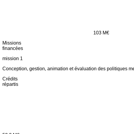
103
M€
Missions
financées
mission 1
Conception, gestion, animation et évaluation des politiques m
Crédits
répartis