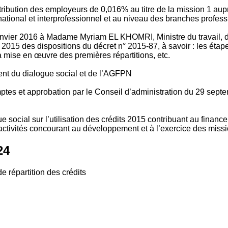
tribution des employeurs de 0,016% au titre de la mission 1 aup
ional et interprofessionnel et au niveau des branches profession
vier 2016 à Madame Myriam EL KHOMRI, Ministre du travail, de l
2015 des dispositions du décret n° 2015-87, à savoir : les ét
 mise en œuvre des premières répartitions, etc.
ment du dialogue social et de l’AGFPN
mptes et approbation par le Conseil d’administration du 29 se
 social sur l’utilisation des crédits 2015 contribuant au financ
ctivités concourant au développement et à l’exercice des missio
24
e répartition des crédits