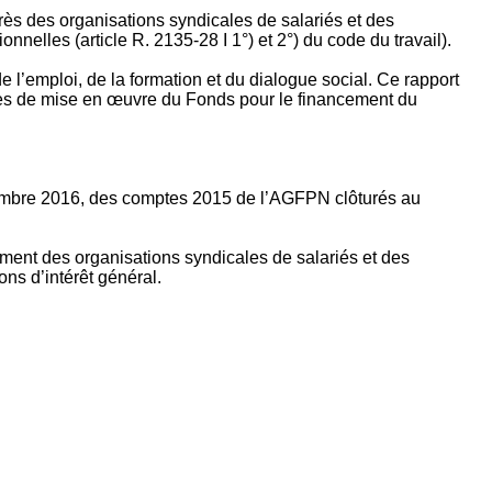
rès des organisations syndicales de salariés et des
nelles (article R. 2135‐28 I 1°) et 2°) du code du travail).
’emploi, de la formation et du dialogue social. Ce rapport
apes de mise en œuvre du Fonds pour le financement du
ptembre 2016, des comptes 2015 de l’AGFPN clôturés au
ement des organisations syndicales de salariés et des
ns d’intérêt général.