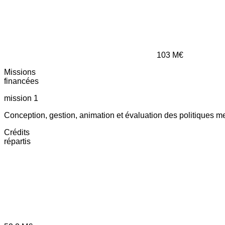
103
M€
Missions
financées
mission 1
Conception, gestion, animation et évaluation des politiques m
Crédits
répartis