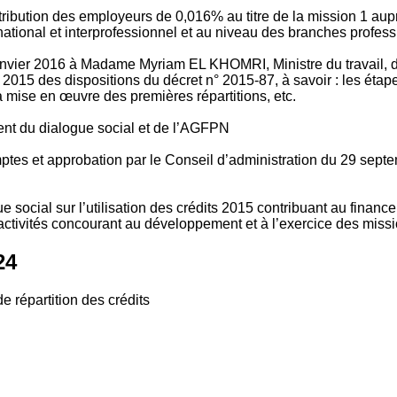
tribution des employeurs de 0,016% au titre de la mission 1 aup
ional et interprofessionnel et au niveau des branches profession
vier 2016 à Madame Myriam EL KHOMRI, Ministre du travail, de l
2015 des dispositions du décret n° 2015-87, à savoir : les ét
 mise en œuvre des premières répartitions, etc.
ment du dialogue social et de l’AGFPN
mptes et approbation par le Conseil d’administration du 29 se
 social sur l’utilisation des crédits 2015 contribuant au financ
ctivités concourant au développement et à l’exercice des missio
24
e répartition des crédits