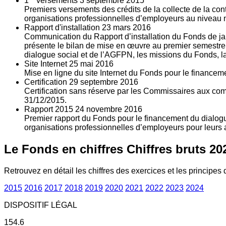
1
versements
3
septembre 2015
Premiers versements des crédits de la collecte de la con
organisations professionnelles d’employeurs au niveau nat
Rapport d'installation
23
mars 2016
Communication du Rapport d’installation du Fonds de jan
présente le bilan de mise en œuvre au premier semestre 
dialogue social et de l’AGFPN, les missions du Fonds, la
Site Internet
25
mai 2016
Mise en ligne du site Internet du Fonds pour le finance
Certification
29
septembre 2016
Certification sans réserve par les Commissaires aux co
31/12/2015.
Rapport 2015
24
novembre 2016
Premier rapport du Fonds pour le financement du dialogue
organisations professionnelles d’employeurs pour leurs a
Le Fonds en chiffres
Chiffres bruts 20
Retrouvez en détail les chiffres des exercices et les principes d
2015
2016
2017
2018
2019
2020
2021
2022
2023
2024
DISPOSITIF LÉGAL
154.6