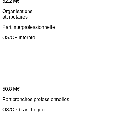
52.2
M€
Organisations
attributaires
Part interprofessionnelle
OS/OP interpro.
50.8
M€
Part branches professionnelles
OS/OP branche pro.