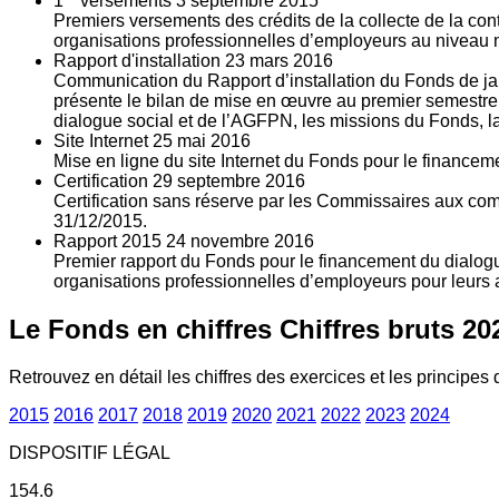
1
versements
3
septembre 2015
Premiers versements des crédits de la collecte de la con
organisations professionnelles d’employeurs au niveau nat
Rapport d'installation
23
mars 2016
Communication du Rapport d’installation du Fonds de jan
présente le bilan de mise en œuvre au premier semestre 
dialogue social et de l’AGFPN, les missions du Fonds, la
Site Internet
25
mai 2016
Mise en ligne du site Internet du Fonds pour le finance
Certification
29
septembre 2016
Certification sans réserve par les Commissaires aux co
31/12/2015.
Rapport 2015
24
novembre 2016
Premier rapport du Fonds pour le financement du dialogue
organisations professionnelles d’employeurs pour leurs a
Le Fonds en chiffres
Chiffres bruts 20
Retrouvez en détail les chiffres des exercices et les principes d
2015
2016
2017
2018
2019
2020
2021
2022
2023
2024
DISPOSITIF LÉGAL
154.6