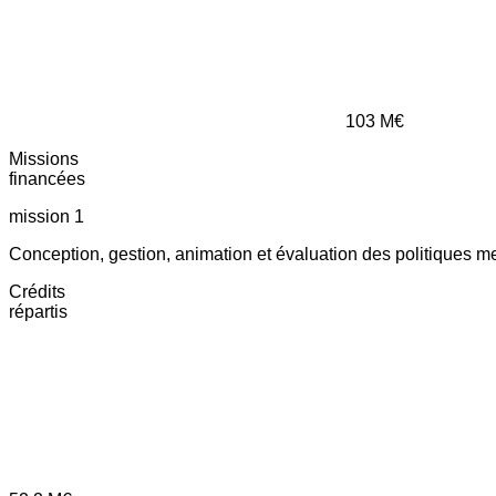
103
M€
Missions
financées
mission 1
Conception, gestion, animation et évaluation des politiques m
Crédits
répartis