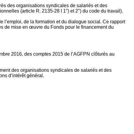
rès des organisations syndicales de salariés et des
nelles (article R. 2135‐28 I 1°) et 2°) du code du travail).
’emploi, de la formation et du dialogue social. Ce rapport
apes de mise en œuvre du Fonds pour le financement du
ptembre 2016, des comptes 2015 de l’AGFPN clôturés au
ement des organisations syndicales de salariés et des
ns d’intérêt général.