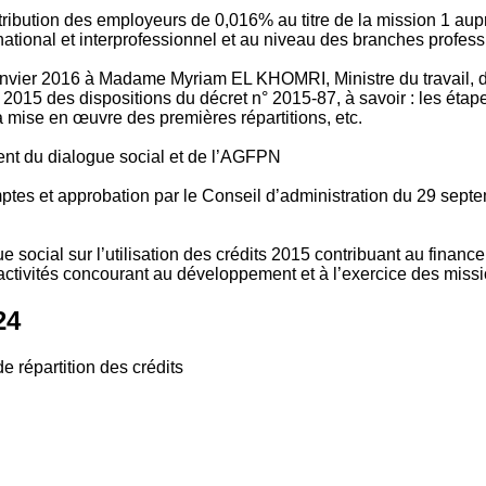
tribution des employeurs de 0,016% au titre de la mission 1 aup
ional et interprofessionnel et au niveau des branches profession
vier 2016 à Madame Myriam EL KHOMRI, Ministre du travail, de l
2015 des dispositions du décret n° 2015-87, à savoir : les ét
 mise en œuvre des premières répartitions, etc.
ment du dialogue social et de l’AGFPN
mptes et approbation par le Conseil d’administration du 29 se
 social sur l’utilisation des crédits 2015 contribuant au financ
ctivités concourant au développement et à l’exercice des missio
24
e répartition des crédits