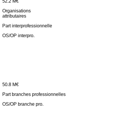
52.2
M€
Organisations
attributaires
Part interprofessionnelle
OS/OP interpro.
50.8
M€
Part branches professionnelles
OS/OP branche pro.