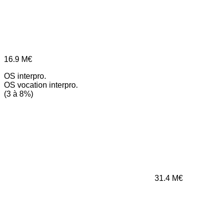
16.9
M€
OS interpro.
OS vocation interpro.
(3 à 8%)
31.4
M€