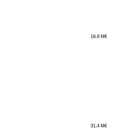
16.9
M€
31.4
M€