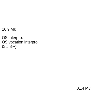
16.9
M€
OS interpro.
OS vocation interpro.
(3 à 8%)
31.4
M€