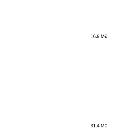
16.9
M€
31.4
M€